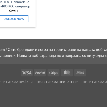
на TDC Denmark на
БИЛО КОЈ оператор
$
29.00
UNLOCK NOW
om / Сите брендови и логоа на трети страни на нашата веб-с
ственици. Нашата веб-страница не е поврзана со ниту една 
Visa
PayPal
Stripe
MasterCard
Cash
On
ОЛИТИКА ЗА ВРАЌАЊЕ
ПОЛИТИКА ЗА ПРИВАТНОСТ
ПОЛИТИКА ЗА 
Delivery