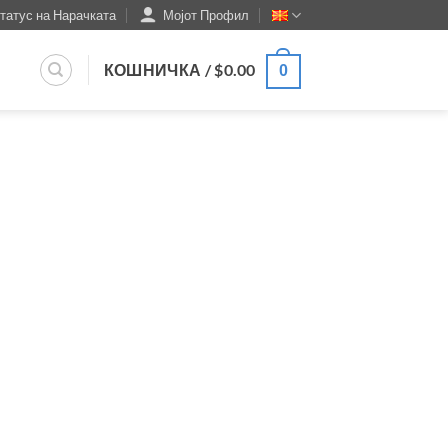
татус на Нарачката
Мојот Профил
КОШНИЧКА /
$
0.00
0