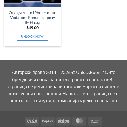
Отклучете го iPhone-от на
Vodafone Romania преку
IMEI код
$
49.00
UNLOCK NOW
Авторски права 2014 – 2026 © UnlockBoom / Сите
брендови и логоа на трети страни на нашата веб-
страница се регистрирани трговски марки на нивните
почитувани сопственици. Нашата веб-страница не е
поврзана со ниту една компанија мрежен оператор.
Visa
PayPal
Stripe
MasterCard
Cash