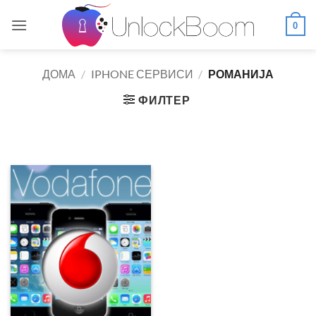
Skip
to
0
content
ДОМА
/
IPHONE СЕРВИСИ
/
РОМАНИЈА
ФИЛТЕР