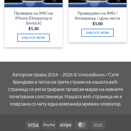
Проверка на IMEI на
Проверувач на IMEI /
iPhone [Оператор и
блокирање / црна листа
Simlock]
$
1.00
$
1.30
UNLOCK NOW
UNLOCK NOW
Авторски права 2014 – 2026 © UnlockBoom / Сите
брендови и логоа на трети страни на нашата веб-
страница се регистрирани трговски марки на нивните
почитувани сопственици. Нашата веб-страница не е
поврзана со ниту една компанија мрежен оператор.
Visa
PayPal
Stripe
MasterCard
Cash