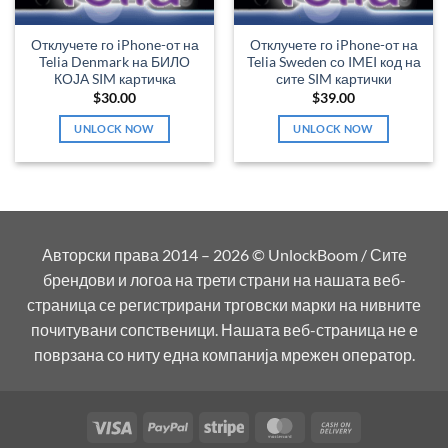
Отклучете го iPhone-от на
Отклучете го iPhone-от на
Telia Denmark на БИЛО
Telia Sweden со IMEI код на
КОЈА SIM картичка
сите SIM картички
$
30.00
$
39.00
UNLOCK NOW
UNLOCK NOW
Авторски права 2014 – 2026 © UnlockBoom / Сите
брендови и логоа на трети страни на нашата веб-
страница се регистрирани трговски марки на нивните
почитувани сопственици. Нашата веб-страница не е
поврзана со ниту една компанија мрежен оператор.
Visa
PayPal
Stripe
MasterCard
Cash