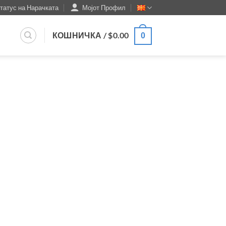
татус на Нарачката
Мојот Профил
КОШНИЧКА /
$
0.00
0