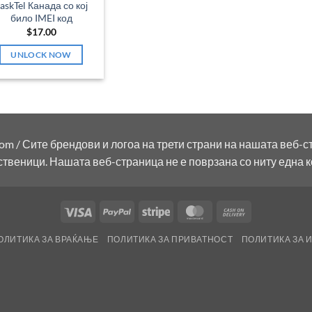
askTel Канада со кој
било IMEI код
$
17.00
UNLOCK NOW
om / Сите брендови и логоа на трети страни на нашата веб-с
ственици. Нашата веб-страница не е поврзана со ниту една 
Visa
PayPal
Stripe
MasterCard
Cash
On
ОЛИТИКА ЗА ВРАЌАЊЕ
ПОЛИТИКА ЗА ПРИВАТНОСТ
ПОЛИТИКА ЗА 
Delivery