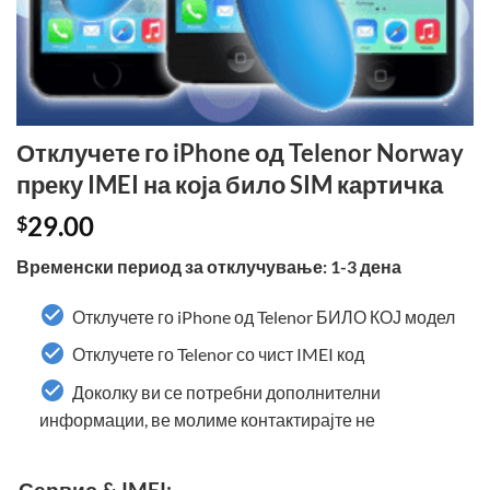
Отклучете го iPhone од Telenor Norway
преку IMEI на која било SIM картичка
29.00
$
Временски период за отклучување: 1-3 дена
Отклучете го iPhone од Telenor БИЛО КОЈ модел
Отклучете го Telenor со чист IMEI код
Доколку ви се потребни дополнителни
информации, ве молиме контактирајте не
Сервис & IMEI: