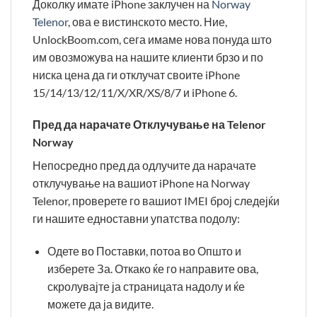
Доколку имате iPhone заклучен на
Norway
Telenor
, ова е вистинското место. Ние,
UnlockBoom.com, сега имаме нова понуда што
им овозможува на нашите клиенти брзо и по
ниска цена да ги отклучат своите iPhone
15/14/13/12/11/X/XR/XS/8/7 и iPhone 6.
Пред да нарачате Отклучување на Telenor
Norway
Непосредно пред да одлучите да нарачате
отклучување на вашиот iPhone на Norway
Telenor, проверете го вашиот IMEI број следејќи
ги нашите едноставни упатства подолу:
Одете во Поставки, потоа во Општо и
изберете За. Откако ќе го направите ова,
скролувајте ја страницата надолу и ќе
можете да ја видите.