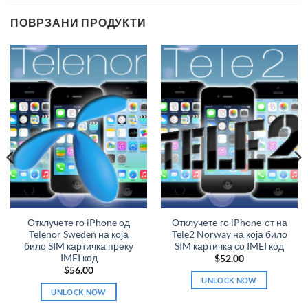
ПОВРЗАНИ ПРОДУКТИ
Отклучете го iPhone од
Отклучете го iPhone-от на
Telenor Sweden на која
Tele2 Norway на која било
било SIM картичка преку
SIM картичка со IMEI код
IMEI код
$
52.00
$
56.00
UNLOCK NOW
UNLOCK NOW