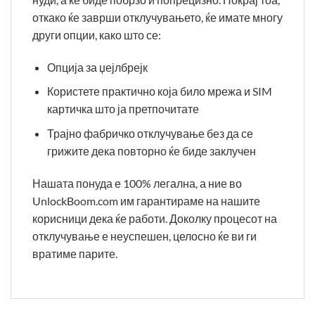
откако ќе заврши отклучувањето, ќе имате многу
други опции, како што се:
Опција за џејлбрејк
Користете практично која било мрежа и SIM
картичка што ја претпочитате
Трајно фабричко отклучување без да се
грижите дека повторно ќе биде заклучен
Нашата понуда е 100% легална, а ние во
UnlockBoom.com им гарантираме на нашите
корисници дека ќе работи. Доколку процесот на
отклучување е неуспешен, целосно ќе ви ги
вратиме парите.