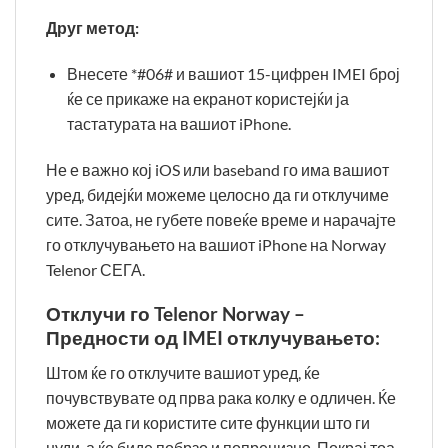
Друг метод:
Внесете *#06# и вашиот 15-цифрен IMEI број
ќе се прикаже на екранот користејќи ја
тастатурата на вашиот iPhone.
Не е важно кој iOS или baseband го има вашиот
уред, бидејќи можеме целосно да ги отклучиме
сите. Затоа, не губете повеќе време и нарачајте
го отклучувањето на вашиот iPhone на Norway
Telenor СЕГА.
Отклучи го Telenor Norway –
Предности од IMEI отклучувањето:
Штом ќе го отклучите вашиот уред, ќе
почувствувате од прва рака колку е одличен. Ќе
можете да ги користите сите функции што ги
нуди, а ќе биде побрзо и попрецизно. Покрај тоа,