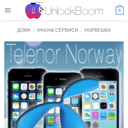
Skip
to
0
content
ДОМА
/
IPHONE СЕРВИСИ
/
НОРВЕШКА