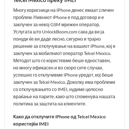
Многу корисници на iPhone денес имаат сличен
проблем. Нивниот iPhone е под договор и е
заклучен за некој GSM мрежен оператор.
Услугата што UnlockBoom.com сака да ви ја
понуди ќе ви даде лесно, сигурно и трајно
решение за отклучување на вашиот iPhone, кој е
заклучен за мобилниот оператор Telcel Mexico.
Методот што го користевме беше едноставен,
но многу ефикасен и во скоро сите случаи,
успешно го отклучивме iPhone уредот, кој беше
заклучен за Telcel Mexico. Доколку има проблеми
со отклучувањето со IMEI, нудиме целосно
враќање на парите, како што споменува нашата
политика за заштита на клиентите.
Како да отклучите iPhone од Telcel Mexico
користејќи IMEI