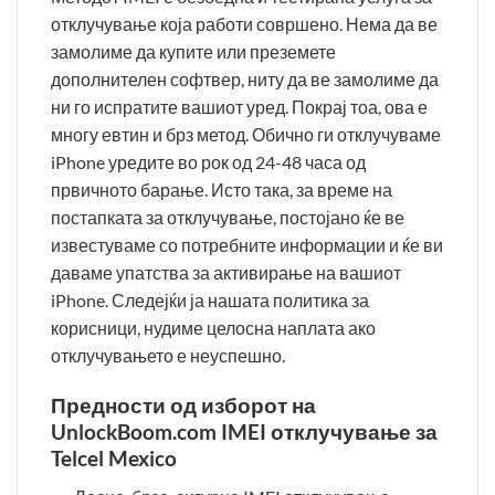
отклучување која работи совршено. Нема да ве
замолиме да купите или преземете
дополнителен софтвер, ниту да ве замолиме да
ни го испратите вашиот уред. Покрај тоа, ова е
многу евтин и брз метод. Обично ги отклучуваме
iPhone уредите во рок од 24-48 часа од
првичното барање. Исто така, за време на
постапката за отклучување, постојано ќе ве
известуваме со потребните информации и ќе ви
даваме упатства за активирање на вашиот
iPhone. Следејќи ја нашата политика за
корисници, нудиме целосна наплата ако
отклучувањето е неуспешно.
Предности од изборот на
UnlockBoom.com IMEI отклучување за
Telcel Mexico