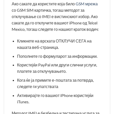
Ако сакате да користите која било
GSM мрежа
со GSM SIM картичка, тогаш методот за
отклучување со IMEI е вистинскиот избор. Ако
сакате да го отклучите вашиот iPhone од Telcel
Mexico, тогаш следете го нашиот краток водич:
Кликнете на врската ОТКЛУЧИ СЕГА на
нашата веб-страница.
Пополнете го формуларот за информации.
Користејќи PayPal или други слични услуги,
платете за отклучувањето.
Кога ќе ја примите е-поштата за потврда,
следете ги упатствата
Активирајте го вашиот iPhone користејќи
iTunes.
Методот IMEI е безбедна и тестирана услуга за