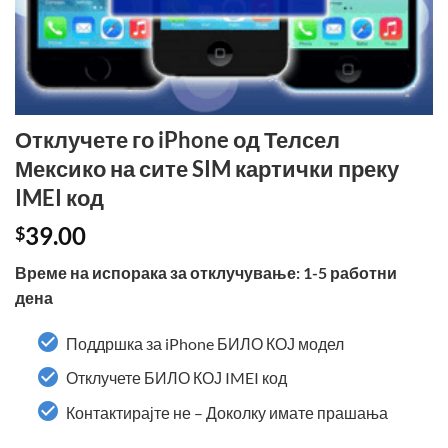
Отклучете го iPhone од Телсел
Мексико на сите SIM картички преку
IMEI код
39.00
$
Време на испорака за отклучување: 1-5 работни
дена
Поддршка за iPhone БИЛО КОЈ модел
Отклучете БИЛО КОЈ IMEI код
Контактирајте не – Доколку имате прашања