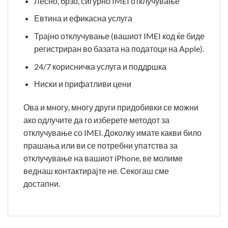
Лесно, брзо, сигурно IMEI отклучување
Евтина и ефикасна услуга
Трајно отклучување (вашиот IMEI код ќе биде
регистриран во базата на податоци на Apple).
24/7 корисничка услуга и поддршка
Ниски и прифатливи цени
Ова и многу, многу други придобивки се можни
ако одлучите да го изберете методот за
отклучување со IMEI. Доколку имате какви било
прашања или ви се потребни упатства за
отклучување на вашиот iPhone, ве молиме
веднаш контактирајте не. Секогаш сме
достапни.