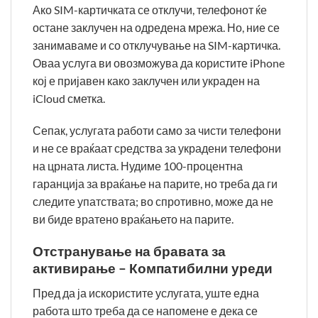
Ако SIM-картичката се отклучи, телефонот ќе
остане заклучен на одредена мрежа. Но, ние се
занимаваме и со отклучување на SIM-картичка.
Оваа услуга ви овозможува да користите iPhone
кој е пријавен како заклучен или украден на
iCloud сметка.
Сепак, услугата работи само за чисти телефони
и не се враќаат средства за украдени телефони
на црната листа. Нудиме 100-процентна
гаранција за враќање на парите, но треба да ги
следите упатствата; во спротивно, може да не
ви биде вратено враќањето на парите.
Отстранување на бравата за
активирање – Компатибилни уреди
Пред да ја искористите услугата, уште една
работа што треба да се напомене е дека се