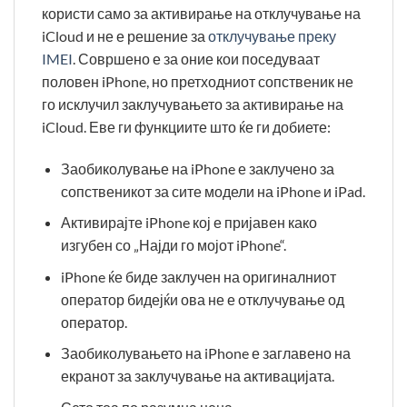
користи само за активирање на отклучување на
iCloud и не е решение за
отклучување преку
IMEI
. Совршено е за оние кои поседуваат
половен iPhone, но претходниот сопственик не
го исклучил заклучувањето за активирање на
iCloud. Еве ги функциите што ќе ги добиете:
Заобиколување на iPhone е заклучено за
сопственикот за сите модели на iPhone и iPad.
Активирајте iPhone кој е пријавен како
изгубен со „Најди го мојот iPhone“.
iPhone ќе биде заклучен на оригиналниот
оператор бидејќи ова не е отклучување од
оператор.
Заобиколувањето на iPhone е заглавено на
екранот за заклучување на активацијата.