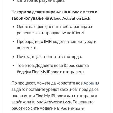
Сето тоа по разумна цена.
Чекори за деактивирање на iCloud сметка и
заобиколување на iCloud Activation Lock
Одете на официјалната веб-страница за
решение за отстранување на iCloud.
Пребарајте го IMEI кодот на вашиот уред и
внесете го.
Почекајте ја е-поштата за потврда.
Тоа е тоа. Додадете нова iCloud сметка
бидејќи Find My iPhone е отстранета.
По процесот, можете да користите нов
Apple ID
за да го поставите уредот како „нов“ пред да се
оневозможи Find My iPhone и да се отстрани и
заобиколи iCloud Activation Lock. Решението
работи со сите модели на iPad и iPhone.