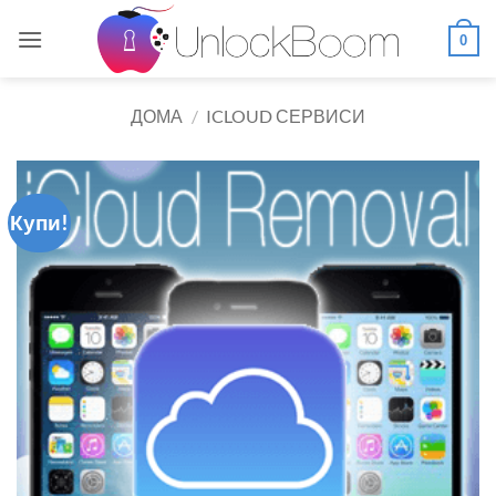
Skip
to
0
content
ДОМА
/
ICLOUD СЕРВИСИ
Купи!