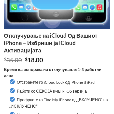
Отклучување на iCloud Од Вашиот
iPhone – Избриши ја iCloud
Активацијата
Original
Current
35.00
18.00
$
$
price
price
Време на испорака на отклучување: 1-3 работни
was:
is:
дена
$35.00.
$18.00.
Отстранете го iCloud Lock од iPhone и iPad
Работи со СЕКОЈА IMEI и iOS верзија
Префрлете го Find My iPhone од „ВКЛУЧЕНО“ на
„ИСКЛУЧЕНО“