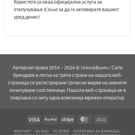
Користете ја оваа официјална услуга за
отклучување iCloud за да го активирате вашиот
уред денес!
Авторски права 2014 – 2026 © UnlockBoom / Сите
брендови и логоа на трети страни на нашата веб-
страница се регистрирани трговски марки на нивните
почитувани сопственици. Нашата веб-страница не е
поврзана со ниту една компанија мрежен оператор.
Visa
PayPal
Stripe
MasterCard
Cash
On
КОНТАКТ
ЗА НАС
УСЛОВИ
ПОЛИТИКА ЗА ВРАЌАЊЕ
Delivery