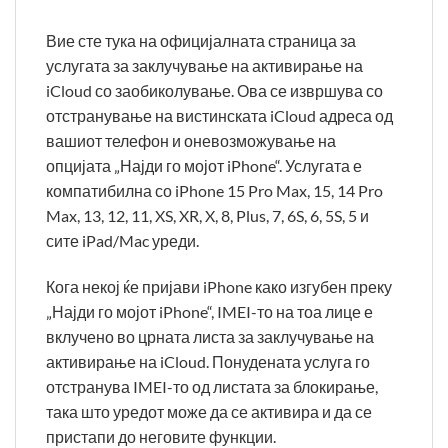
Вие сте тука на официјалната страница за
услугата за заклучување на активирање на
iCloud со заобиколување. Ова се извршува со
отстранување на вистинската iCloud адреса од
вашиот телефон и оневозможување на
опцијата „Најди го мојот iPhone“. Услугата е
компатибилна со iPhone 15 Pro Max, 15, 14 Pro
Max, 13, 12, 11, XS, XR, X, 8, Plus, 7, 6S, 6, 5S, 5 и
сите iPad/Mac уреди.
Кога некој ќе пријави iPhone како изгубен преку
„Најди го мојот iPhone“, IMEI-то на тоа лице е
вклучено во црната листа за заклучување на
активирање на iCloud. Понудената услуга го
отстранува IMEI-то од листата за блокирање,
така што уредот може да се активира и да се
пристапи до неговите функции.